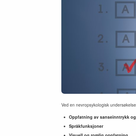
Ved en nevropsykologisk undersøkelse 
Oppfatning av sanseinntrykk og
Språkfunksjoner
Visuell og romlig oppfatning