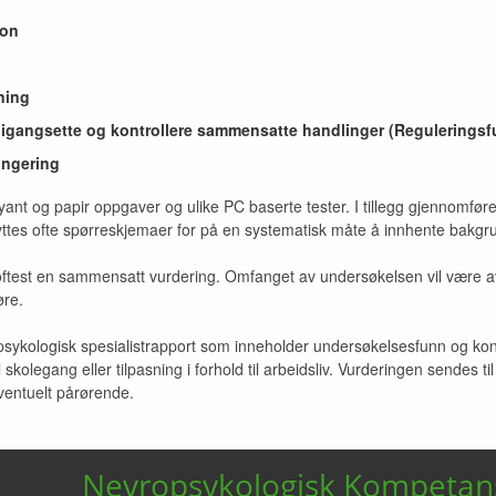
jon
ning
ge igangsette og kontrollere sammensatte handlinger (Regulerings
ungering
lyant og papir oppgaver og ulike PC baserte tester. I tillegg gjennomf
yttes ofte spørreskjemaer for på en systematisk måte å innhente bakgr
ftest en sammensatt vurdering. Omfanget av undersøkelsen vil være av
øre.
ykologisk spesialistrapport som inneholder undersøkelsesfunn og konklus
skolegang eller tilpasning i forhold til arbeidsliv. Vurderingen sendes t
eventuelt pårørende.
Nevropsykologisk Kompetan