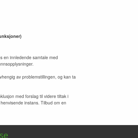
funksjoner)
øres en innledende samtale med
unnsopplysninger.
hengig av problemstillingen, og kan ta
jon med forslag til videre tiltak i
il henvisende instans. Tilbud om en
se