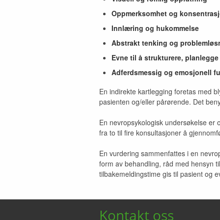
Oppmerksomhet og konsentras
Innlæring og hukommelse
Abstrakt tenking og problemløs
Evne til å strukturere, planleg
Adferdsmessig og emosjonell f
En indirekte kartlegging foretas med b
pasienten og/eller pårørende. Det ben
En nevropsykologisk undersøkelse er o
fra to til fire konsultasjoner å gjennomf
En vurdering sammenfattes i en nevrops
form av behandling, råd med hensyn til 
tilbakemeldingstime gis til pasient og 
Kontakt oss