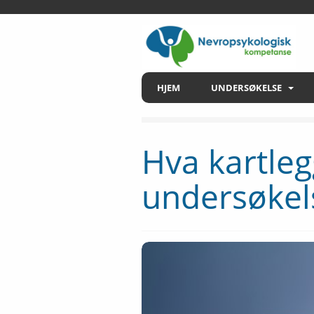
HJEM
UNDERSØKELSE
Hva kartle
undersøkel